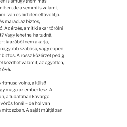
ben is amúgy (nem más
iben, de a semmi is valami,
mi van és hirtelen eltávolítja.
s marad, az biztos,
 Az érzés, amit ki akar törölni
? Vagy lehetne, ha tudná,
rt igazából nem akarja,
 nagyobb szabású, vagy éppen
 biztos. A rossz közérzet pedig
l kezdhet valamit, az egyetlen,
z övé.
vritmusa volna, a külső
ogy maga az ember lesz. A
ri, a tudatában kavargó
vörös fonál – de hol van
 mítoszban. A saját múltjában!