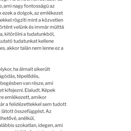
le, ami nagy fontosságú az
k ezek a dolgok, az emlékezet
ekkel rögzíti mint a közvetlen
történt velünk és immár múlttá
, kitörölni a tudatunkból,
kutató tudatunkat kellene
s. akkor talán nem lenne ez a
ykor, ha álmait sikerült
rágódás, tépelődés,
ebegésben van része, ami
t kifejezni. Elaludt. Képek
re emlékezett, amikor
ár a felidézettekkel sem tudott
 látott összefüggést. Az
lhetővé, anélkül,
lábbis szokatlan, idegen, ami