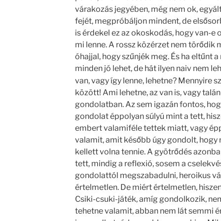
várakozás jegyében, még nem ok, egyált
fejét, megpróbáljon mindent, de elsősor
is érdekel ez az okoskodás, hogy van-e 
mi lenne. A rossz közérzet nem törődik 
óhajjal, hogy szűnjék meg. És ha eltűnt a
minden jó lehet, de hát ilyen naiv nem le
van, vagy így lenne, lehetne? Mennyire s
között! Ami lehetne, az van is, vagy talán
gondolatban. Az sem igazán fontos, hog
gondolat éppolyan súlyú mint a tett, his
embert valamiféle tettek miatt, vagy ép
valamit, amit később úgy gondolt, hog
kellett volna tennie. A gyötrődés azonb
tett, mindig a reflexió, sosem a cselekv
gondolattól megszabadulni, heroikus váll
értelmetlen. De miért értelmetlen, hisze
Csiki-csuki-játék, amíg gondolkozik, nem
tehetne valamit, abban nem lát semmi é