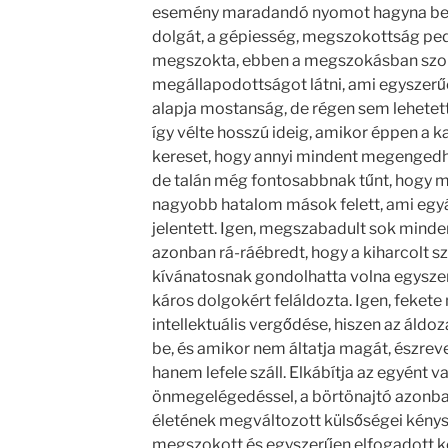
esemény maradandó nyomot hagyna benn
dolgát, a gépiesség, megszokottság pedi
megszokta, ebben a megszokásban szok
megállapodottságot látni, ami egyszerű
alapja mostanság, de régen sem lehetet
így vélte hosszú ideig, amikor éppen a kar
kereset, hogy annyi mindent megengedh
de talán még fontosabbnak tűnt, hogy m
nagyobb hatalom mások felett, ami egyá
jelentett. Igen, megszabadult sok minden
azonban rá-ráébredt, hogy a kiharcolt 
kívánatosnak gondolhatta volna egyszer
káros dolgokért feláldozta. Igen, feke
intellektuális vergődése, hiszen az áldo
be, és amikor nem áltatja magát, észreves
hanem lefele száll. Elkábítja az egyént v
önmegelégedéssel, a börtönajtó azonb
életének megváltozott külsőségei kénysze
megszokott és egyszerűen elfogadott ke