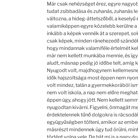
Már csak nehézséget érez, egyre nagyobb
tudat zsibbadása és zuhanás, zuhanás le
változna, a hideg-áttetszőből, a keselyű
valamiképpen egyre közelebb kerülne a
inkább a képek vennék át a szerepet, s
csak képek, minden ránehezedő szándék 
hogy mindannak valamiféle értelmét kelle
már nem kellett munkába mennie, és így
aludt, másnap pedig jó időbe telt, amíg 
Nyugodt volt, majdhogynem kellemesnek 
idők hajszoltsága most éppen nem nyomt
volt mindez, talán a gyermekkorából is
nem volt iskola, a nap nem előre meghat
éppen úgy, ahogy jött. Nem kellett sem
nyugodtan kivárni. Figyelni, önmagát me
érdektelennek tűnő dolgokra is rácsodál
együgyűségben tölteni, amikor az embe
másrészt mindennek úgy tud örülni, min
történt volna vele. De hát mi is a nagy 