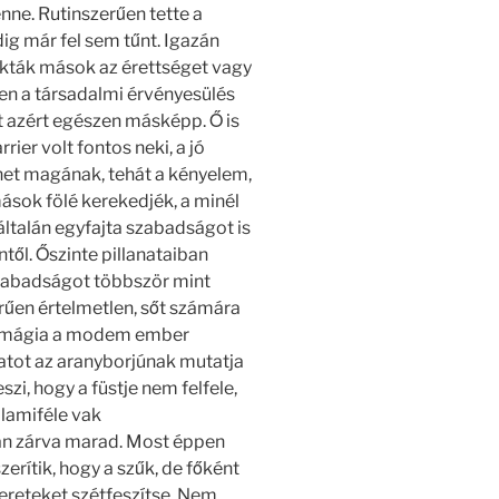
e. Rutinszerűen tette a
g már fel sem tűnt. Igazán
ták mások az érettséget vagy
en a társadalmi érvényesülés
t azért egészen másképp. Ő is
rier volt fontos neki, a jó
et magának, tehát a kényelem,
ások fölé kerekedjék, a minél
ltalán egyfajta szabadságot is
től. Őszinte pillanataiban
szabadságot többször mint
űen értelmetlen, sőt számára
te mágia a modem ember
zatot az aranyborjúnak mutatja
zi, hogy a füstje nem felfele,
alamiféle vak
an zárva marad. Most éppen
rítik, hogy a szűk, de főként
reteket szétfeszítse. Nem