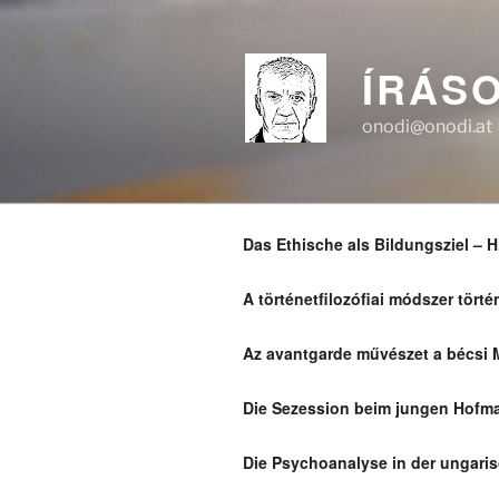
Skip
to
content
ÍRÁS
onodi@onodi.at
Das Ethische als Bildungsziel – H
A történetfilozófiai módszer tört
Az avantgarde művészet a bécsi 
Die Sezession beim jungen Hofma
Die Psychoanalyse in der ungaris