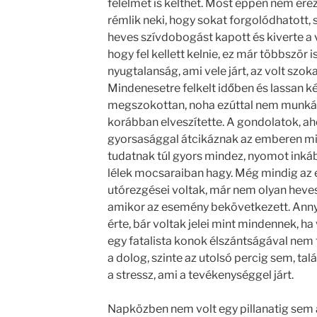
félelmet is kelthet. Most éppen nem ére
rémlik neki, hogy sokat forgolódhatott, ső
heves szívdobogást kapott és kiverte a v
hogy fel kellett kelnie, ez már többször 
nyugtalanság, ami vele járt, az volt szokat
Mindenesetre felkelt időben és lassan k
megszokottan, noha ezúttal nem munkáb
korábban elveszítette. A gondolatok, ah
gyorsasággal átcikáznak az emberen min
tudatnak túl gyors mindez, nyomot inkáb
lélek mocsaraiban hagy. Még mindig az 
utórezgései voltak, már nem olyan hev
amikor az esemény bekövetkezett. Annyi
érte, bár voltak jelei mint mindennek, ha
egy fatalista konok élszántságával nem f
a dolog, szinte az utolsó percig sem, talá
a stressz, ami a tevékenységgel járt.
Napközben nem volt egy pillanatig sem a