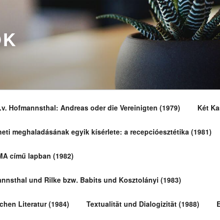
OK
.v. Hofmannsthal: Andreas oder die Vereinigten (1979)
Két Ka
éneti meghaladásának egyik kísérlete: a recepcióesztétika (1981)
MA című lapban (1982)
nnsthal und Rilke bzw. Babits und Kosztolányi (1983)
chen Literatur (1984)
Textualität und Dialogizität (1988)
E