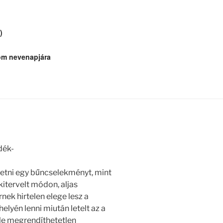
)
om nevenapjára
dék-
etni egy bűncselekményt, mint
kitervelt módon, aljas
ek hirtelen elege lesz a
lyén lenni miután letelt az a
éle megrendíthetetlen