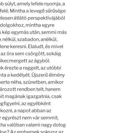
 súlyt, amely lefele nyomja, a
felé. Mintha a levegő sűrűsége
 élesen átlátó perspektívájából
 dolgokhoz, mintha egyre
ok kép egymás után, semmi más
nélkül, szabadon, anélkül,
ne keresni. Elaludt, és mivel
 az óra sem csörgött, sokáig
kikecmergett az ágyból.
érezte a reggelt, az utóbbi
a a kedélyét. Újszerű élmény
merte néha, szünetben, amikor
ározott rendben telt, hanem
mit magának igazgatnia, csak
gfigyelni, az egyébként
kozni, a napot abban az
r egyrészt nem vár semmit,
tha valóban valami nagy dolog
dolog? Az embernek sokszor az