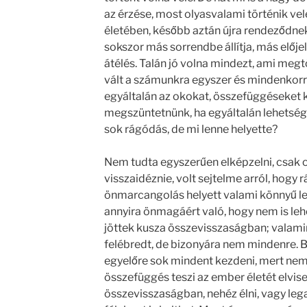
az érzése, most olyasvalami történik ve
életében, később aztán újra rendeződne
sokszor más sorrendbe állítja, más előjel
átélés. Talán jó volna mindezt, ami meg
vált a számunkra egyszer és mindenkorra
egyáltalán az okokat, összefüggéseket 
megszüntetnünk, ha egyáltalán lehetsége
sok rágódás, de mi lenne helyette?
Nem tudta egyszerűen elképzelni, csak ol
visszaidéznie, volt sejtelme arról, hogy 
önmarcangolás helyett valami könnyű l
annyira önmagáért való, hogy nem is lehe
jöttek kusza összevisszaságban; valami
felébredt, de bizonyára nem mindenre. B
egyelőre sok mindent kezdeni, mert nem
összefüggés teszi az ember életét elvise
összevisszaságban, nehéz élni, vagy lega