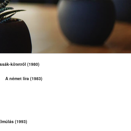
ssák-kötetről (1980)
A német líra (1983)
lmúlás (1993)