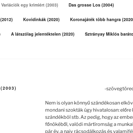
Variációk egy krimiért (2003)
Das grosse Los (2004)
 (2012)
Kovidinkák (2020)
Koronajáték több hangra (2020
)
A látszólag jelentéktelen (2020)
Sztrányay Miklós barát
(2003)
-szövegtöre
Nem is olyan könnyű szándékosan elköv
mondani szokták úgy hivatalosan: előre 
szándékból stb. Az pedig, hogy az embern
főnökéből, valódi mártíromság a munkahe
pár év, a naiv rácsodálkozás és valamif