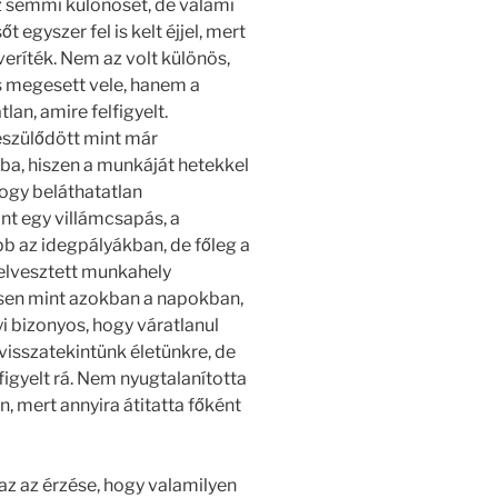
z semmi különöset, de valami
t egyszer fel is kelt éjjel, mert
eríték. Nem az volt különös,
is megesett vele, hanem a
lan, amire felfigyelt.
észülődött mint már
a, hiszen a munkáját hetekkel
ogy beláthatatlan
t egy villámcsapás, a
b az idegpályákban, de főleg a
elvesztett munkahely
esen mint azokban a napokban,
 bizonyos, hogy váratlanul
 visszatekintünk életünkre, de
igyelt rá. Nem nyugtalanította
n, mert annyira átitatta főként
z az érzése, hogy valamilyen