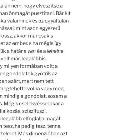
alán nem, hogy elveszítse a
ban önmagát pusztítani. Bár kit
oka valaminek és az egyáltalán
mással, mint azon egyszerű
 rossz, akkor már csakis
het az ember. s ha mégis így
van
lehetne
zűk a határ a
és a
 volt már, legalábbis
y milyen formában volt; a
zen gondolatok gyötrik az
pen azért, mert nem tett
y megtehette volna vagy meg
an mindig a gondolat, sosem a
és. Mégis cselekvéssel akar a
alkozás, sziszifuszi,
n legalább elfoglalja magát.
 tesz, ha pedig tesz, tenne,
rtelmet. Más dimenzióban azt