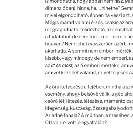
is mondhatná, hogy abban nem hisz. Mi
dimenzióban), hinne, ha…, hihetne? Semm
mivel elgondolható, éppen ha veszi azt, a
Mégis marad valami érzés, csakis az érzé
megragadható, felidézhető, azonosítható.
a tudatából, de nem tud – mert nem lehet
hogyan? Nem lehet egyszerűen azért, me
akarhatja. A semmi nem emberi mérték,
kisebb, vagy mindegy. de nem emberi, az
itt és most,
az
az ő emberi mértéke, amive
amivel kezdhet valamit, mivel teljesen a
Az óra ketyegése a fejében, mintha a szí
esemény, ahogy belsővé válik, a gép ah
csóró lét
létezés, létezése, memento cso
,
idegenség, kuszaság, összegabalyodott 
Ariadné fonala? A múltban, a mesében, a
Ott van-e, volt-e egyáltalán?